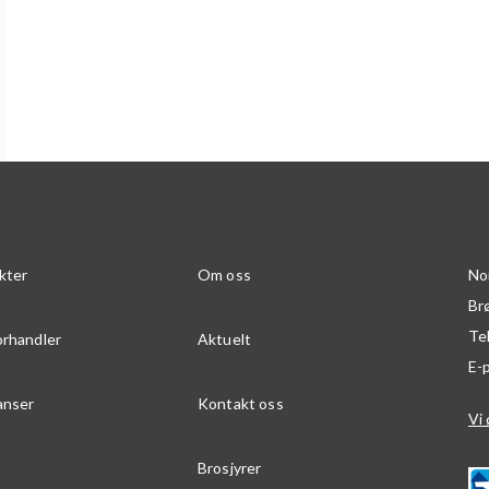
kter
Om oss
No
Br
Te
orhandler
Aktuelt
E-
anser
Kontakt oss
Vi 
Brosjyrer