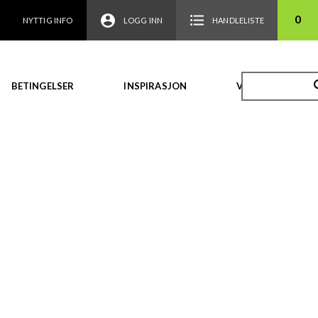
0
NYTTIG INFO
LOGG INN
HANDLELISTE
BETINGELSER
INSPIRASJON
VIDEO