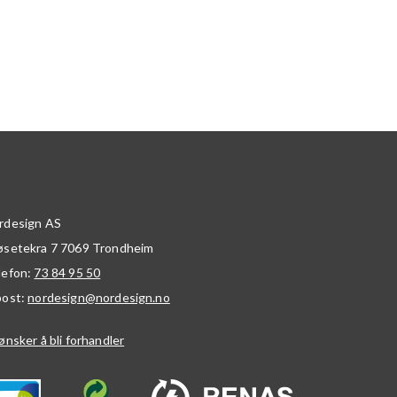
rdesign AS
øsetekra 7
7069
Trondheim
lefon:
73 84 95 50
post:
nordesign@nordesign.no
ønsker å bli forhandler