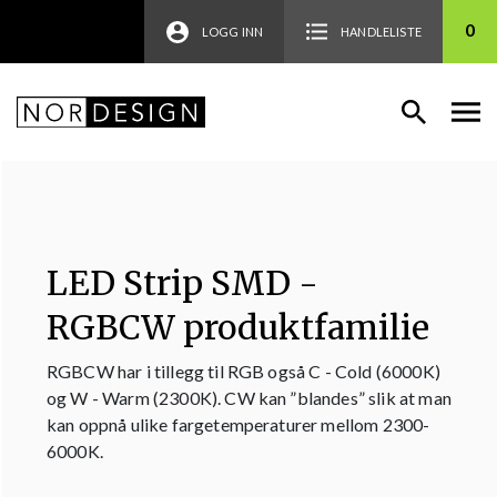
0
LOGG INN
HANDLELISTE
LED Strip SMD -
RGBCW produktfamilie
RGBCW har i tillegg til RGB også C - Cold (6000K)
og W - Warm (2300K). CW kan ”blandes” slik at man
kan oppnå ulike fargetemperaturer mellom 2300-
6000K.