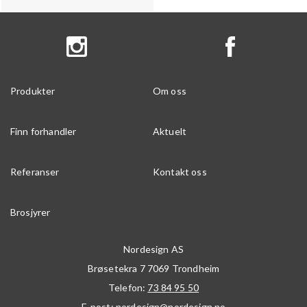
Produkter
Om oss
Finn forhandler
Aktuelt
Referanser
Kontakt oss
Brosjyrer
Nordesign AS
Brøsetekra 7
7069
Trondheim
Telefon:
73 84 95 50
E-post:
nordesign@nordesign.no