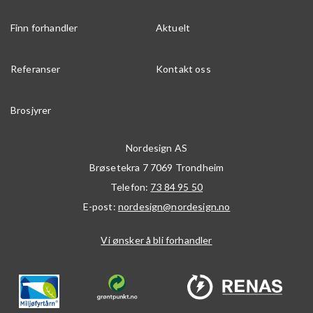
Finn forhandler
Aktuelt
Referanser
Kontakt oss
Brosjyrer
Nordesign AS
Brøsetekra 7
7069
Trondheim
Telefon:
73 84 95 50
E-post:
nordesign@nordesign.no
Vi ønsker å bli forhandler