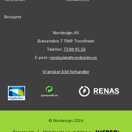
Brosjyrer
Nordesign AS
Brøsetekra 7
7069
Trondheim
Telefon:
73 84 95 50
E-post:
nordesign@nordesign.no
Vi ønsker å bli forhandler
© Nordesign 2026
Personvern
Webdesign og utvikling av