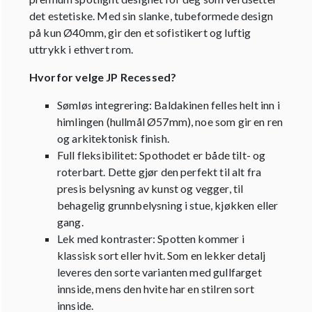
det estetiske. Med sin slanke, tubeformede design
på kun Ø40mm, gir den et sofistikert og luftig
uttrykk i ethvert rom.
Hvorfor velge JP Recessed?
Sømløs integrering: Baldakinen felles helt inn i
himlingen (hullmål Ø57mm), noe som gir en ren
og arkitektonisk finish.
Full fleksibilitet: Spothodet er både tilt- og
roterbart. Dette gjør den perfekt til alt fra
presis belysning av kunst og vegger, til
behagelig grunnbelysning i stue, kjøkken eller
gang.
Lek med kontraster: Spotten kommer i
klassisk sort eller hvit. Som en lekker detalj
leveres den sorte varianten med gullfarget
innside, mens den hvite har en stilren sort
innside.