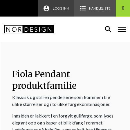
0
LOGG INN
HANDLELISTE
Fiola Pendant
produktfamilie
Klassisk og stilren pendelserie som kommer i tre
ulike størrelser og i to ulike fargekombinasjoner.
Innsiden er lakkert i en forgylt gullfarge, som lyses
elegant opp og skaper et blikkfang i rommet.
Ledningen er på hele 3m, som enkelt kan tilpasses