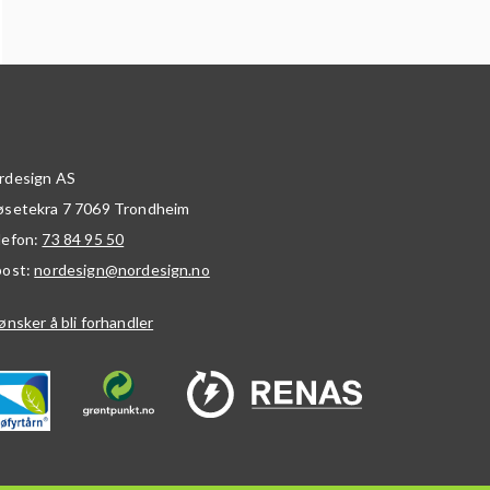
rdesign AS
øsetekra 7
7069
Trondheim
lefon:
73 84 95 50
post:
nordesign@nordesign.no
ønsker å bli forhandler