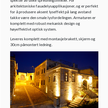
spekter av ulike spredningsvinkler. For
arkitektoniske fasadelysapplikasjoner, og er perfekt
for å produsere aksent lyseffekt på lang avstand
takke være den smale lysfordelingen. Armaturen er
komplett med robust mekanisk design og
høyeffektivt optisk system.
Leveres komplett med montasjebrakett, skjerm og
30cm påmontert ledning.