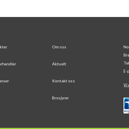
kter
Om oss
No
Br
Te
orhandler
Aktuelt
E-
anser
Kontakt oss
Vi 
Brosjyrer