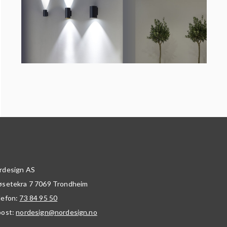
rdesign AS
øsetekra 7
7069
Trondheim
lefon:
73 84 95 50
post:
nordesign@nordesign.no