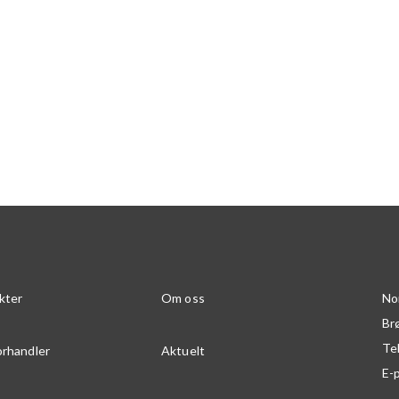
kter
Om oss
No
Br
Te
orhandler
Aktuelt
E-