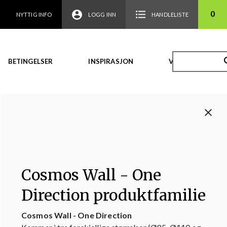
0
NYTTIG INFO
LOGG INN
HANDLELISTE
BETINGELSER
INSPIRASJON
VIDEO
Cosmos Wall - One
Direction produktfamilie
Cosmos Wall - One Direction