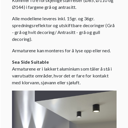
Kommer i tre forskjellige størrelser (Ø85, Ø110 og
Ø144) i fargene grå og antrasitt.
Alle modellene leveres inkl. 15gr. og 36gr.
spredningsreflektor og utskiftbare decoringer (Grå
- grå og hvit decoring/ Antrasitt - grå og gull
decoring).
Armaturene kan monteres for å lyse opp eller ned.
Sea Side Suitable
Armaturene er i lakkert aluminium som tåler å stå i
værutsatte områder, hvor det er fare for kontakt
med klorvann, sjøvann eller sjøluft.