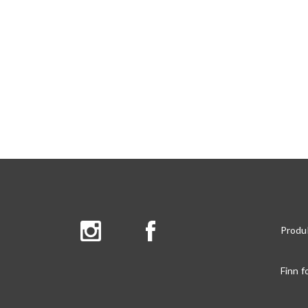
Produ
Finn f