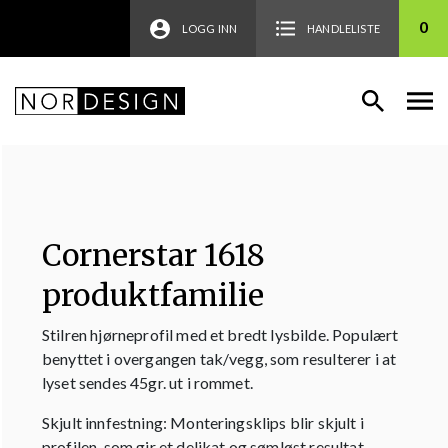
0
LOGG INN
HANDLELISTE
Cornerstar 1618
produktfamilie
Stilren hjørneprofil med et bredt lysbilde. Populært
benyttet i overgangen tak/vegg, som resulterer i at
lyset sendes 45gr. ut i rommet.
Skjult innfestning: Monteringsklips blir skjult i
profilen, som gir et delikat og sømløst resultat.