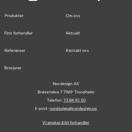
Produkter
Om oss
Finn forhandler
Aktuelt
Referanser
Kontakt oss
Brosjyrer
Nordesign AS
Brøsetekra 7
7069
Trondheim
Telefon:
73 84 95 50
E-post:
nordesign@nordesign.no
Vi ønsker å bli forhandler