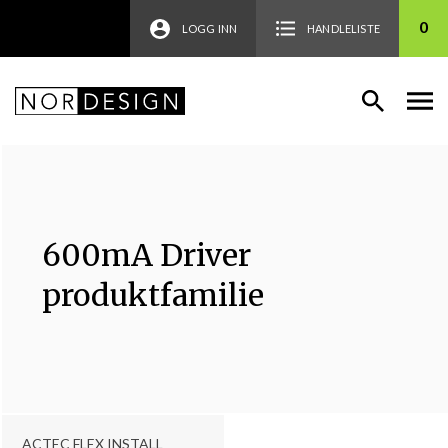
0
LOGG INN
HANDLELISTE
600mA Driver
produktfamilie
ACTEC FLEX INSTALL