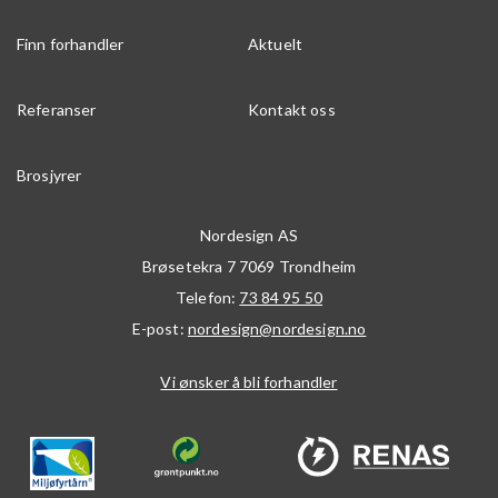
Finn forhandler
Aktuelt
Referanser
Kontakt oss
Brosjyrer
Nordesign AS
Brøsetekra 7
7069
Trondheim
Telefon:
73 84 95 50
E-post:
nordesign@nordesign.no
Vi ønsker å bli forhandler