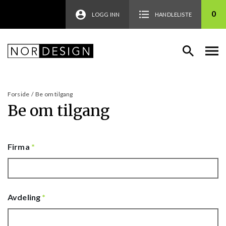
0
LOGG INN
HANDLELISTE
Forside
/
Be om tilgang
Be om tilgang
Firma
*
Avdeling
*