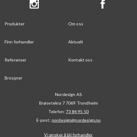
Produkter
Om oss
Finn forhandler
Aktuelt
Referanser
Kontakt oss
Brosjyrer
Nordesign AS
Brøsetekra 7
7069
Trondheim
Telefon:
73 84 95 50
E-post:
nordesign@nordesign.no
Vi ønsker å bli forhandler