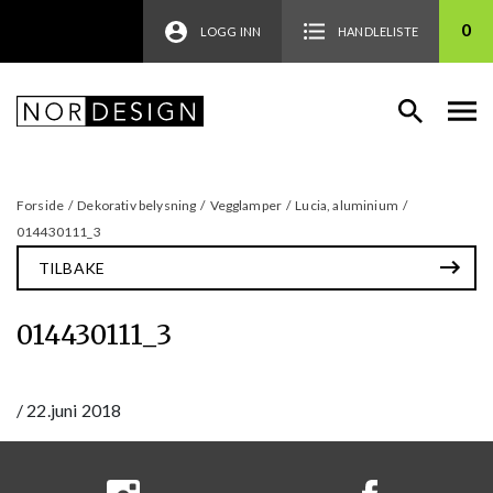
0
LOGG INN
HANDLELISTE
Forside
/
Dekorativ belysning
/
Vegglamper
/
Lucia, aluminium
/
014430111_3
TILBAKE
014430111_3
/
22.juni 2018