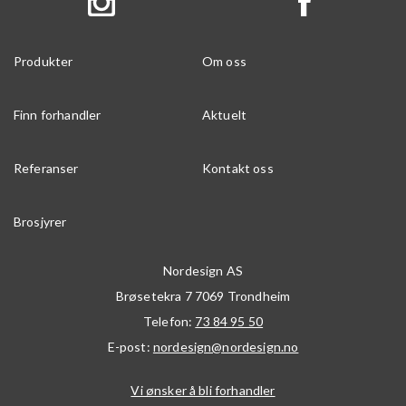
Produkter
Om oss
Finn forhandler
Aktuelt
Referanser
Kontakt oss
Brosjyrer
Nordesign AS
Brøsetekra 7
7069
Trondheim
Telefon:
73 84 95 50
E-post:
nordesign@nordesign.no
Vi ønsker å bli forhandler