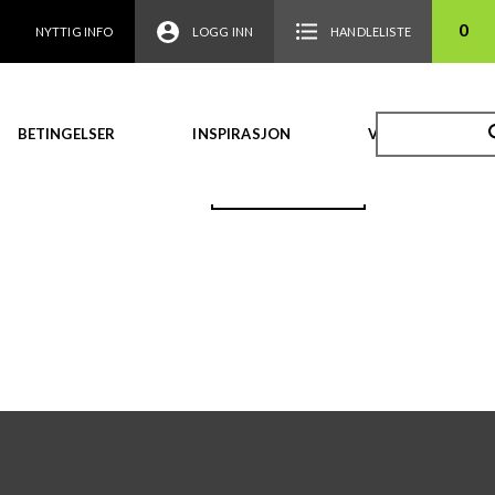
0
NYTTIG INFO
LOGG INN
HANDLELISTE
BETINGELSER
INSPIRASJON
VIDEO
TILBAKE