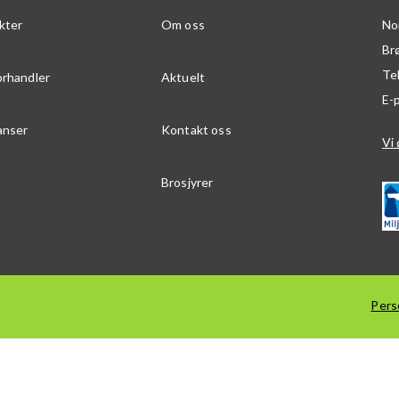
kter
Om oss
No
Br
Te
orhandler
Aktuelt
E-
anser
Kontakt oss
Vi 
Brosjyrer
Pers