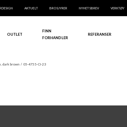
RDESIGN
AKTUELT
BROSJYRER
NYHETSBREV
VERKTØY
FINN
OUTLET
REFERANSER
FORHANDLER
p, dark brown
/
05-4755-CI-23