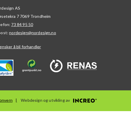
rdesign AS
øsetekra 7
7069
Trondheim
lefon:
73 84 95 50
post:
nordesign@nordesign.no
ønsker å bli forhandler
onvern
Webdesign og utvikling av