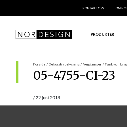
KONTAKT OSS
OM NO
PRODUKTER
Forside
/
Dekorativ belysning
/
Vegglamper
/
Funk wall lam
05-4755-CI-23
/
22.juni 2018