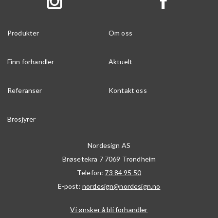
Produkter
Om oss
Finn forhandler
Aktuelt
Referanser
Kontakt oss
Brosjyrer
Nordesign AS
Brøsetekra 7
7069
Trondheim
Telefon:
73 84 95 50
E-post:
nordesign@nordesign.no
Vi ønsker å bli forhandler