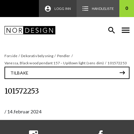
0
LOGG INN
HANDLELISTE
Forside
/
Dekorativ belysning
/
Pendler
/
Vanessa, Black wood pendant 157 – Up/down light (sens dim)
/
101572253
TILBAKE
101572253
/
14.februar 2024