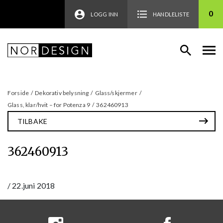
0
LOGG INN
HANDLELISTE
Forside
/
Dekorativ belysning
/
Glass/skjermer
/
Glass, klar/hvit – for Potenza 9
/
362460913
TILBAKE
362460913
/
22.juni 2018