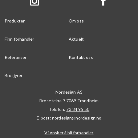
Produkter
Om oss
Finn forhandler
Aktuelt
Referanser
Kontakt oss
Brosjyrer
Nordesign AS
Brøsetekra 7
7069
Trondheim
Telefon:
73 84 95 50
E-post:
nordesign@nordesign.no
Vi ønsker å bli forhandler