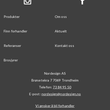
Produkter
Om oss
Finn forhandler
Aktuelt
Referanser
Kontakt oss
Brosjyrer
Nordesign AS
Brøsetekra 7
7069
Trondheim
Telefon:
73 84 95 50
E-post:
nordesign@nordesign.no
Vi ønsker å bli forhandler