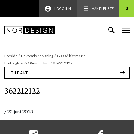
0
LOGG INN
HANDLELISTE
Forside
/
Dekorativ belysning
/
Glass/skjermer
/
Frutta glass (210mm), plum
/
362212122
TILBAKE
362212122
/
22.juni 2018