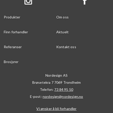
Produkter
Om oss
Finn forhandler
Aktuelt
Referanser
Kontakt oss
Brosjyrer
Nordesign AS
Brøsetekra 7
7069
Trondheim
Telefon:
73 84 95 50
E-post:
nordesign@nordesign.no
Vi ønsker å bli forhandler