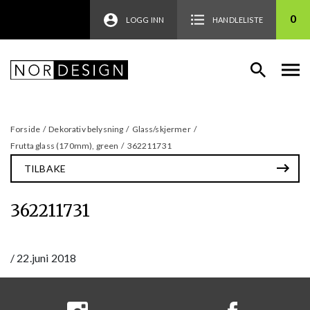
0
LOGG INN
HANDLELISTE
Forside
/
Dekorativ belysning
/
Glass/skjermer
/
Frutta glass (170mm), green
/
362211731
TILBAKE
362211731
/
22.juni 2018