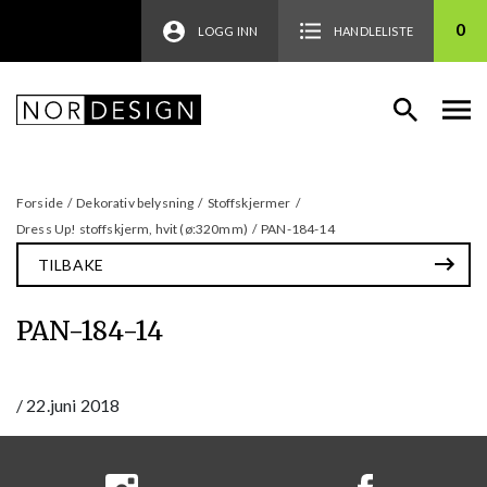
0
LOGG INN
HANDLELISTE
Forside
/
Dekorativ belysning
/
Stoffskjermer
/
Dress Up! stoffskjerm, hvit (ø:320mm)
/
PAN-184-14
TILBAKE
PAN-184-14
/
22.juni 2018