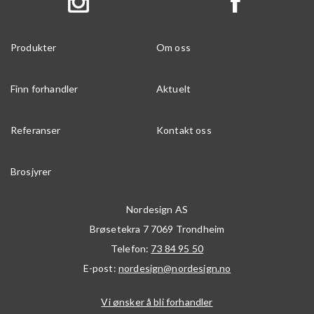
Produkter
Om oss
Finn forhandler
Aktuelt
Referanser
Kontakt oss
Brosjyrer
Nordesign AS
Brøsetekra 7
7069
Trondheim
Telefon:
73 84 95 50
E-post:
nordesign@nordesign.no
Vi ønsker å bli forhandler