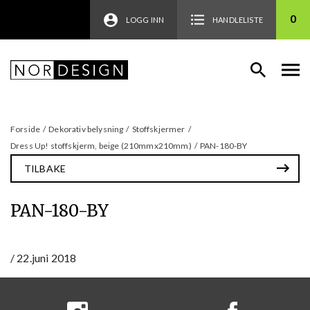
0
LOGG INN
HANDLELISTE
Forside
/
Dekorativ belysning
/
Stoffskjermer
/
Dress Up! stoffskjerm, beige (210mmx210mm)
/
PAN-180-BY
TILBAKE
PAN-180-BY
/
22.juni 2018