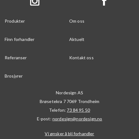
Produkter
Om oss
Finn forhandler
Aktuelt
Referanser
Kontakt oss
Brosjyrer
Nordesign AS
Brøsetekra 7
7069
Trondheim
Telefon:
73 84 95 50
E-post:
nordesign@nordesign.no
Vi ønsker å bli forhandler