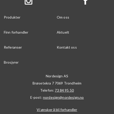
Produkter
Om oss
Finn forhandler
Aktuelt
Referanser
Kontakt oss
Brosjyrer
Nordesign AS
Brøsetekra 7
7069
Trondheim
Telefon:
73 84 95 50
E-post:
nordesign@nordesign.no
Vi ønsker å bli forhandler