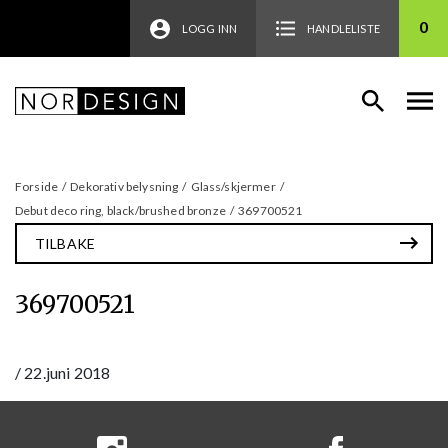
0
LOGG INN
HANDLELISTE
Forside
/
Dekorativ belysning
/
Glass/skjermer
/
Debut deco ring, black/brushed bronze
/
369700521
TILBAKE
369700521
/
22.juni 2018