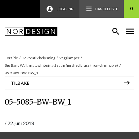
0
LOGG INN
HANDLELISTE
Forside
/
Dekorativ belysning
/
Vegglamper
/
Big Bang Wall, matt white/matt satin finished brass (non-dimmable)
/
05-5085-BW-BW_1
TILBAKE
05-5085-BW-BW_1
/
22.juni 2018