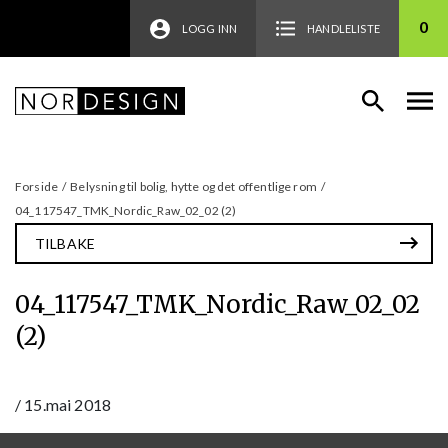
0
LOGG INN
HANDLELISTE
Forside
/
Belysning til bolig, hytte og det offentlige rom
/
04_117547_TMK_Nordic_Raw_02_02 (2)
TILBAKE
04_117547_TMK_Nordic_Raw_02_02
(2)
/
15.mai 2018