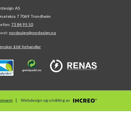
rdesign AS
øsetekra 7
7069
Trondheim
lefon:
73 84 95 50
post:
nordesign@nordesign.no
ønsker å bli forhandler
onvern
Webdesign og utvikling av