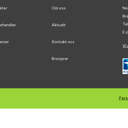
kter
Om oss
No
Br
Te
orhandler
Aktuelt
E-
anser
Kontakt oss
Vi 
Brosjyrer
Pers