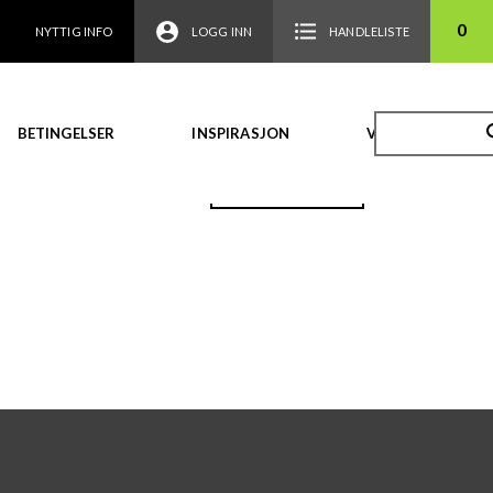
0
NYTTIG INFO
LOGG INN
HANDLELISTE
BETINGELSER
INSPIRASJON
VIDEO
TILBAKE