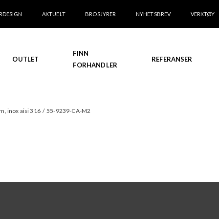
RDESIGN
AKTUELT
BROSJYRER
NYHETSBREV
VERKTØY
FINN
OUTLET
REFERANSER
FORHANDLER
, inox aisi 316
/
55-9239-CA-M2