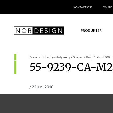
KONTAKT OSS
OM NO
PRODUKTER
Forside
/
Utendørsbelysning
/
Stolper
/
Priap Bollard 500mm
55-9239-CA-M2
/
22.juni 2018