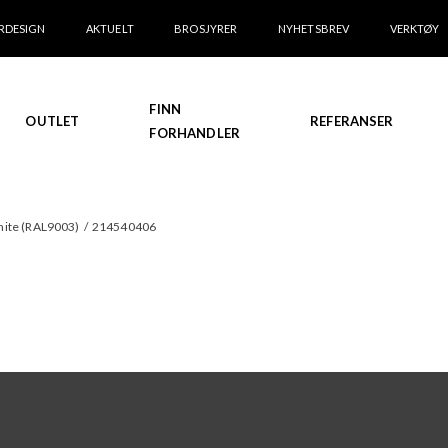
RDESIGN
AKTUELT
BROSJYRER
NYHETSBREV
VERKTØY
FINN
OUTLET
REFERANSER
FORHANDLER
white (RAL9003)
/
214540406