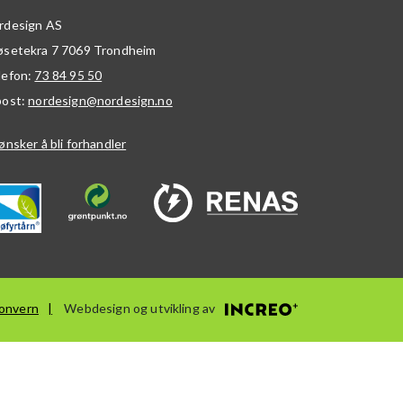
rdesign AS
øsetekra 7
7069
Trondheim
lefon:
73 84 95 50
post:
nordesign@nordesign.no
ønsker å bli forhandler
onvern
Webdesign og utvikling av