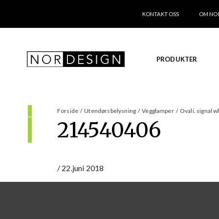
KONTAKT OSS
OM NO
PRODUKTER
Forside
/
Utendørsbelysning
/
Vegglamper
/
Ovali, signal 
214540406
/
22.juni 2018