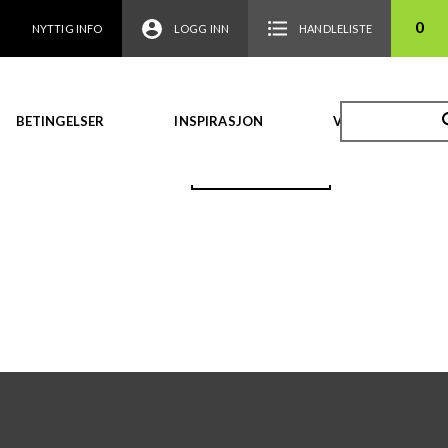
0
NYTTIG INFO
LOGG INN
HANDLELISTE
BETINGELSER
INSPIRASJON
VIDEO
TILBAKE