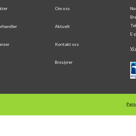
kter
Om oss
No
Br
Te
orhandler
Aktuelt
E-
anser
Kontakt oss
Vi 
Brosjyrer
Pers