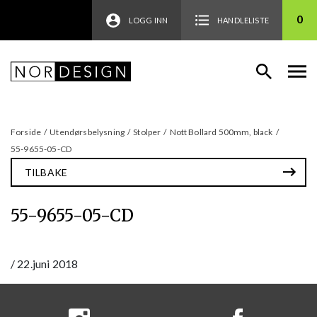
0
LOGG INN
HANDLELISTE
Forside
/
Utendørsbelysning
/
Stolper
/
Nott Bollard 500mm, black
/
55-9655-05-CD
TILBAKE
55-9655-05-CD
/
22.juni 2018