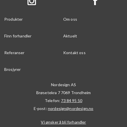
Produkter
Om oss
Finn forhandler
Aktuelt
Referanser
Kontakt oss
Brosjyrer
Nordesign AS
Brøsetekra 7
7069
Trondheim
Telefon:
73 84 95 50
E-post:
nordesign@nordesign.no
Vi ønsker å bli forhandler