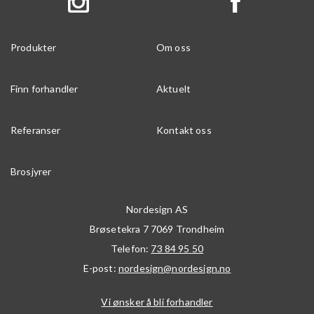
Produkter
Om oss
Finn forhandler
Aktuelt
Referanser
Kontakt oss
Brosjyrer
Nordesign AS
Brøsetekra 7
7069
Trondheim
Telefon:
73 84 95 50
E-post:
nordesign@nordesign.no
Vi ønsker å bli forhandler