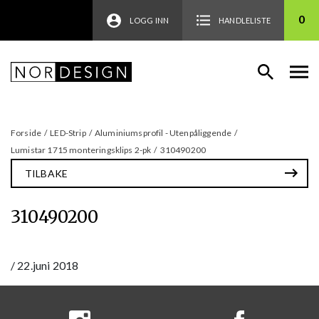
0
LOGG INN
HANDLELISTE
Forside
/
LED-Strip
/
Aluminiumsprofil - Utenpåliggende
/
Lumistar 1715 monteringsklips 2-pk
/
310490200
TILBAKE
310490200
/
22.juni 2018