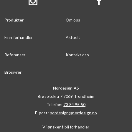
Produkter
Om oss
Finn forhandler
Aktuelt
Referanser
Kontakt oss
Brosjyrer
Nordesign AS
Brøsetekra 7
7069
Trondheim
Telefon:
73 84 95 50
E-post:
nordesign@nordesign.no
Vi ønsker å bli forhandler