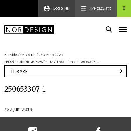
0
LOGG INN
HANDLELISTE
Forside
/
LED-Strip
/
LED-Strip 12V
/
LED Strip SMD RGB 7,2W/m, 12V, IP65 – 5m
/
250653307_1
TILBAKE
250653307_1
/
22.juni 2018