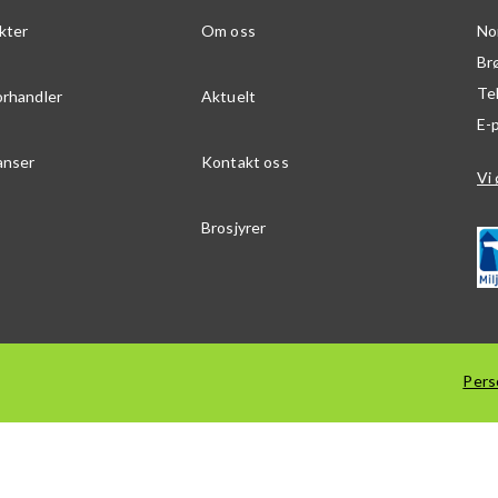
kter
Om oss
No
Br
Te
orhandler
Aktuelt
E-
anser
Kontakt oss
Vi 
Brosjyrer
Pers