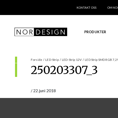
KONTAKT OSS
OM NO
PRODUKTER
Forside
/
LED-Strip
/
LED-Strip 12V
/
LED Strip SMD RGB 7,2
250203307_3
/
22.juni 2018