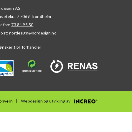
rdesign AS
øsetekra 7
7069
Trondheim
lefon:
73 84 95 50
post:
nordesign@nordesign.no
ønsker å bli forhandler
onvern
Webdesign og utvikling av