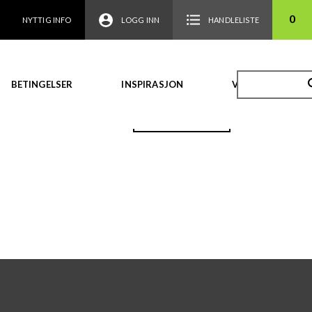
0
NYTTIG INFO
LOGG INN
HANDLELISTE
BETINGELSER
INSPIRASJON
VIDEO
TILBAKE