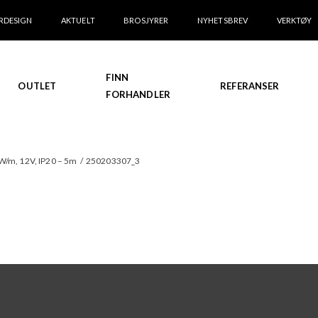
RDESIGN
AKTUELT
BROSJYRER
NYHETSBREV
VERKTØY
FINN
OUTLET
REFERANSER
FORHANDLER
W/m, 12V, IP20 – 5m
/
250203307_3