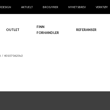
RDESIGN
AKTUELT
BROSJYRER
NYHETSBREV
VERKTØY
FINN
OUTLET
REFERANSER
FORHANDLER
t
/
401070620v2