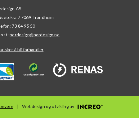
rdesign AS
øsetekra 7
7069
Trondheim
lefon:
73 84 95 50
post:
nordesign@nordesign.no
ønsker å bli forhandler
onvern
Webdesign og utvikling av