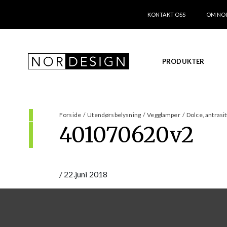
KONTAKT OSS
OM NO
PRODUKTER
Forside
/
Utendørsbelysning
/
Vegglamper
/
Dolce, antrasit
401070620v2
/
22.juni 2018