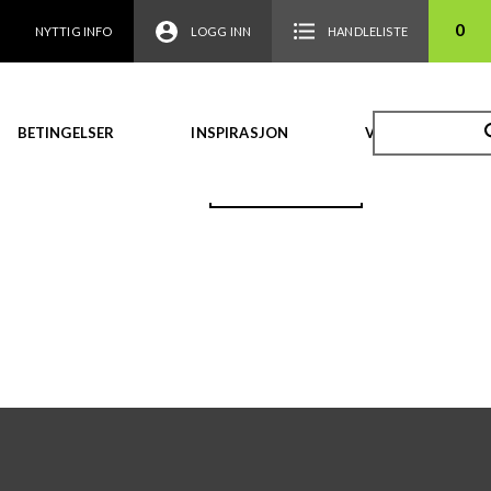
0
NYTTIG INFO
LOGG INN
HANDLELISTE
BETINGELSER
INSPIRASJON
VIDEO
TILBAKE