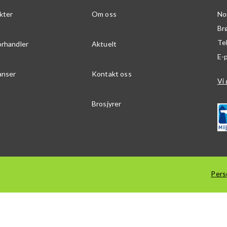
kter
Om oss
No
Br
Te
orhandler
Aktuelt
E-
anser
Kontakt oss
Vi 
Brosjyrer
Pers