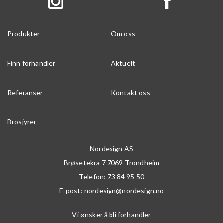
Produkter
Om oss
Finn forhandler
Aktuelt
Referanser
Kontakt oss
Brosjyrer
Nordesign AS
Brøsetekra 7
7069
Trondheim
Telefon:
73 84 95 50
E-post:
nordesign@nordesign.no
Vi ønsker å bli forhandler