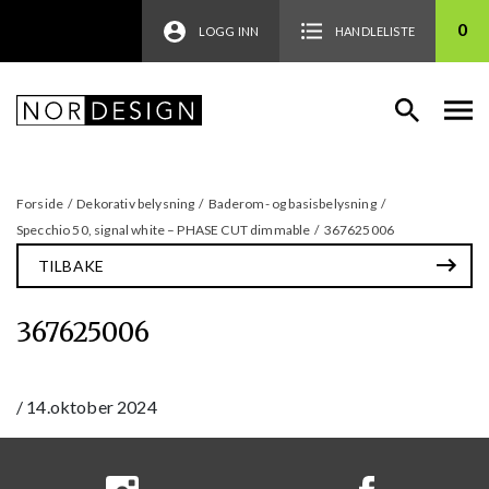
0
LOGG INN
HANDLELISTE
Forside
/
Dekorativ belysning
/
Baderom- og basisbelysning
/
Specchio 50, signal white – PHASE CUT dimmable
/
367625006
TILBAKE
367625006
/
14.oktober 2024