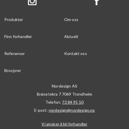
Produkter
Om oss
Finn forhandler
Aktuelt
Referanser
Kontakt oss
Brosjyrer
Nordesign AS
Brøsetekra 7
7069
Trondheim
Telefon:
73 84 95 50
E-post:
nordesign@nordesign.no
Vi ønsker å bli forhandler