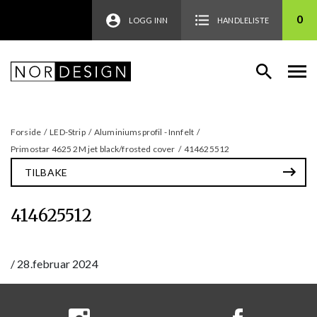
0
LOGG INN
HANDLELISTE
Forside
/
LED-Strip
/
Aluminiumsprofil - Innfelt
/
Primostar 4625 2M jet black/frosted cover
/
414625512
TILBAKE
414625512
/
28.februar 2024