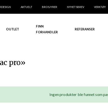
RDESIGN
AKTUELT
BROSJYRER
NYHETSBREV
VERKTØY
FINN
OUTLET
REFERANSER
FORHANDLER
rac pro
»
Ingen produkter ble funnet som pas