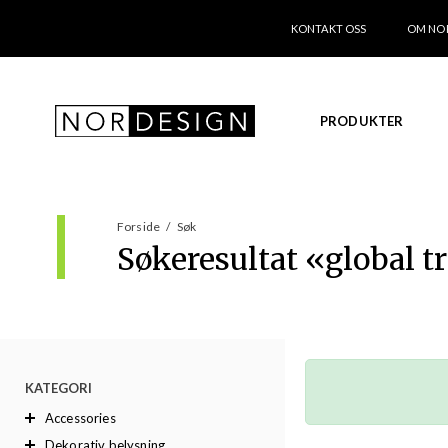
KONTAKT OSS
OM NO
PRODUKTER
Forside
/
Søk
Søkeresultat «
global t
KATEGORI
Accessories
Dekorativ belysning