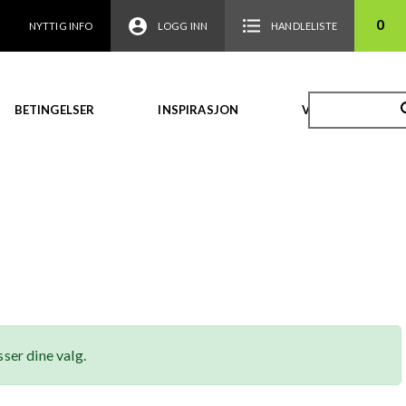
0
NYTTIG INFO
LOGG INN
HANDLELISTE
BETINGELSER
INSPIRASJON
VIDEO
ser dine valg.