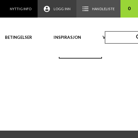
0
NYTTIG INFO
LOGG INN
HANDLELISTE
BETINGELSER
INSPIRASJON
VIDEO
TILBAKE