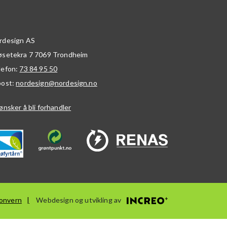
rdesign AS
øsetekra 7
7069
Trondheim
lefon:
73 84 95 50
post:
nordesign@nordesign.no
ønsker å bli forhandler
onvern
Webdesign og utvikling av