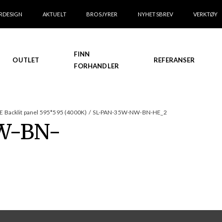
RDESIGN
AKTUELT
BROSJYRER
NYHETSBREV
VERKTØY
FINN
OUTLET
REFERANSER
FORHANDLER
 Backlit panel 595*595 (4000K)
/
SL-PAN-35W-NW-BN-HE_2
W-BN-