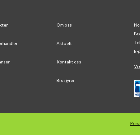
kter
Om oss
No
Br
Te
orhandler
Aktuelt
E-
anser
Kontakt oss
Vi 
Brosjyrer
Pers