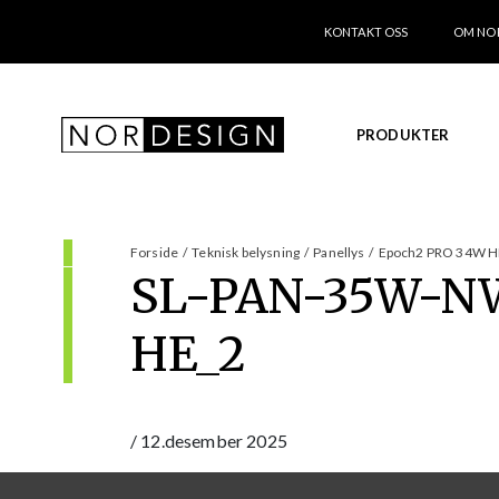
KONTAKT OSS
OM NO
PRODUKTER
Forside
/
Teknisk belysning
/
Panellys
/
Epoch2 PRO 34W HE
SL-PAN-35W-N
HE_2
/
12.desember 2025