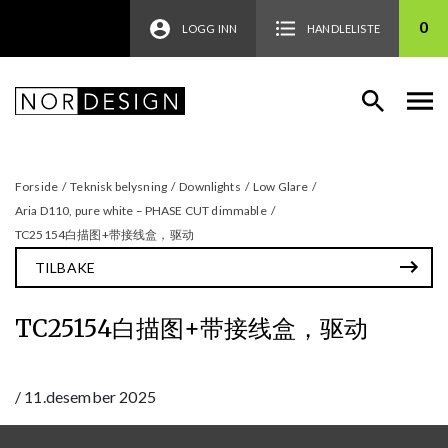
0
LOGG INN
HANDLELISTE
Forside
/
Teknisk belysning
/
Downlights
/
Low Glare
/
Aria D110, pure white – PHASE CUT dimmable
/
TC25154白描图+带接线盒，驱动
TILBAKE
TC25154白描图+带接线盒，驱动
/
11.desember 2025