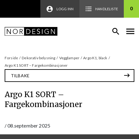
0
LOGG INN
HANDLELISTE
Forside
/
Dekorativ belysning
/
Vegglamper
/
Argo K1, black
/
Argo K1 SORT – Fargekombinasjoner
TILBAKE
Argo K1 SORT –
Fargekombinasjoner
/
08.september 2025