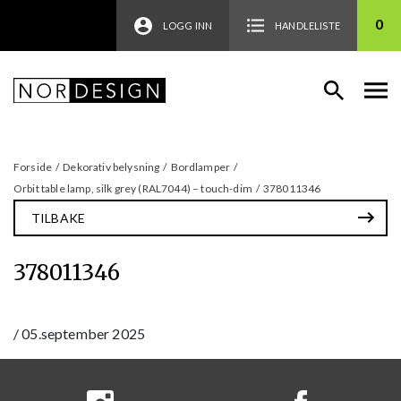
0
LOGG INN
HANDLELISTE
Forside
/
Dekorativ belysning
/
Bordlamper
/
Orbit table lamp, silk grey (RAL7044) – touch-dim
/
378011346
TILBAKE
378011346
/
05.september 2025