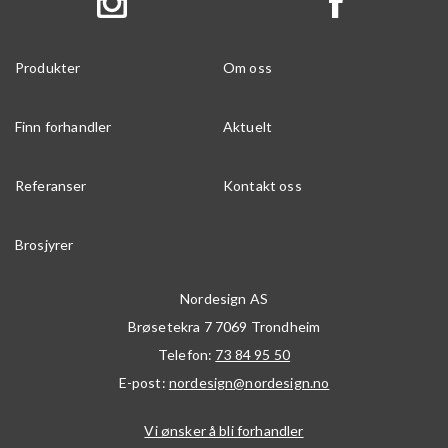
Produkter
Om oss
Finn forhandler
Aktuelt
Referanser
Kontakt oss
Brosjyrer
Nordesign AS
Brøsetekra 7
7069
Trondheim
Telefon:
73 84 95 50
E-post:
nordesign@nordesign.no
Vi ønsker å bli forhandler