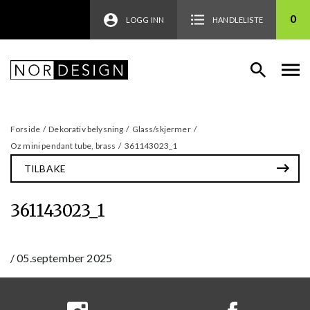
0
LOGG INN
HANDLELISTE
Forside
/
Dekorativ belysning
/
Glass/skjermer
/
Oz mini pendant tube, brass
/
361143023_1
TILBAKE
361143023_1
/
05.september 2025