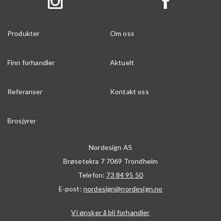
Produkter
Om oss
Finn forhandler
Aktuelt
Referanser
Kontakt oss
Brosjyrer
Nordesign AS
Brøsetekra 7
7069
Trondheim
Telefon:
73 84 95 50
E-post:
nordesign@nordesign.no
Vi ønsker å bli forhandler