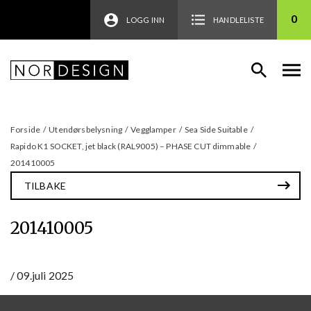
0
LOGG INN
HANDLELISTE
Forside
/
Utendørsbelysning
/
Vegglamper
/
Sea Side Suitable
/
Rapido K1 SOCKET, jet black (RAL9005) – PHASE CUT dimmable
/
201410005
TILBAKE
201410005
/
09.juli 2025