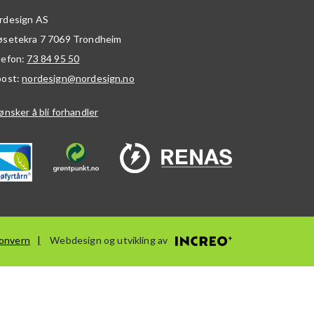
rdesign AS
øsetekra 7
7069
Trondheim
lefon:
73 84 95 50
post:
nordesign@nordesign.no
ønsker å bli forhandler
onvern
Webdesign og utvikling av