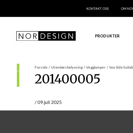
KONTAKT OSS
OM NO
PRODUKTER
Forside
/
Utendørsbelysning
/
Vegglamper
/
Sea Side Suita
201400005
/
09.juli 2025