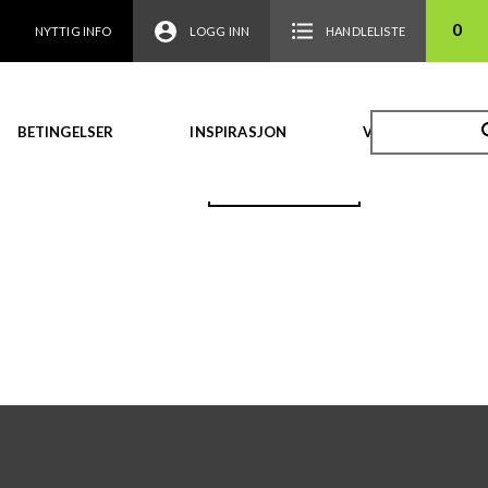
0
NYTTIG INFO
LOGG INN
HANDLELISTE
BETINGELSER
INSPIRASJON
VIDEO
TILBAKE