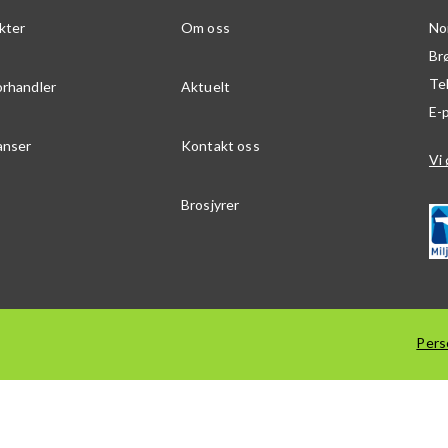
kter
Om oss
No
Br
Te
orhandler
Aktuelt
E-
anser
Kontakt oss
Vi 
Brosjyrer
Pers