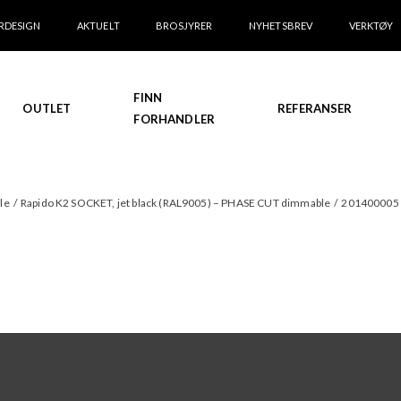
RDESIGN
AKTUELT
BROSJYRER
NYHETSBREV
VERKTØY
FINN
OUTLET
REFERANSER
FORHANDLER
ble
/
Rapido K2 SOCKET, jet black (RAL9005) – PHASE CUT dimmable
/
201400005