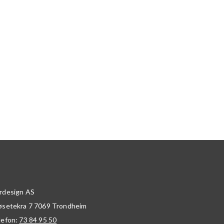
rdesign AS
øsetekra 7
7069
Trondheim
lefon:
73 84 95 50