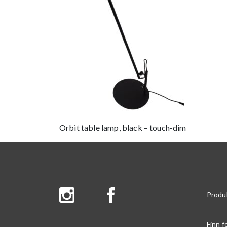
Orbit table lamp, black – touch-dim
Produ
Finn f