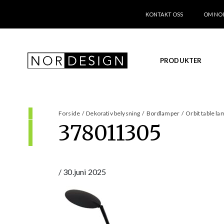
KONTAKT OSS
OM NO
PRODUKTER
Forside
/
Dekorativ belysning
/
Bordlamper
/
Orbit table la
378011305
/
30.juni 2025