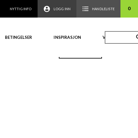
0
NYTTIG INFO
LOGG INN
HANDLELISTE
BETINGELSER
INSPIRASJON
VIDEO
TILBAKE