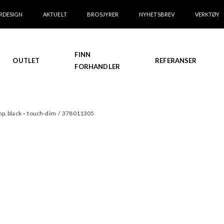
RDESIGN
AKTUELT
BROSJYRER
NYHETSBREV
VERKTØY
FINN
OUTLET
REFERANSER
FORHANDLER
mp, black – touch-dim
/
378011305