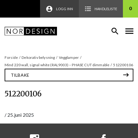
0
LOGG INN
HANDLELISTE
Forside
/
Dekorativ belysning
/
Vegglamper
/
Mind 220 wall, signal white (RAL9003) – PHASE CUT dimmable
/
512200106
TILBAKE
512200106
/
25.juni 2025