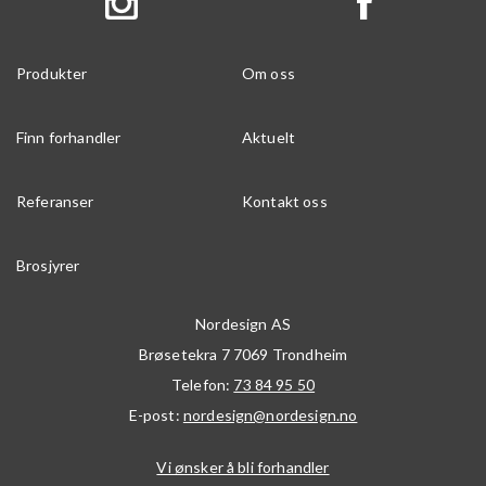
Produkter
Om oss
Finn forhandler
Aktuelt
Referanser
Kontakt oss
Brosjyrer
Nordesign AS
Brøsetekra 7
7069
Trondheim
Telefon:
73 84 95 50
E-post:
nordesign@nordesign.no
Vi ønsker å bli forhandler