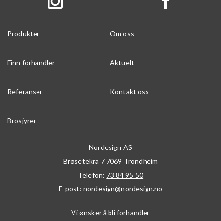
Produkter
Om oss
Finn forhandler
Aktuelt
Referanser
Kontakt oss
Brosjyrer
Nordesign AS
Brøsetekra 7
7069
Trondheim
Telefon:
73 84 95 50
E-post:
nordesign@nordesign.no
Vi ønsker å bli forhandler