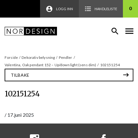
0
LOGG INN
HANDLELISTE
Forside
/
Dekorativ belysning
/
Pendler
/
Valentina, Oak pendant 152 – Up/down light (sens dim)
/
102151254
TILBAKE
102151254
/
17.juni 2025