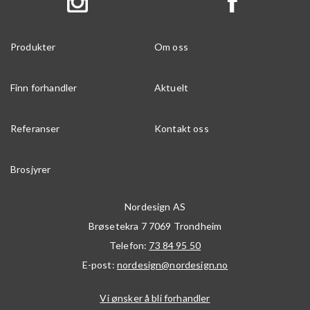
Produkter
Om oss
Finn forhandler
Aktuelt
Referanser
Kontakt oss
Brosjyrer
Nordesign AS
Brøsetekra 7
7069
Trondheim
Telefon:
73 84 95 50
E-post:
nordesign@nordesign.no
Vi ønsker å bli forhandler