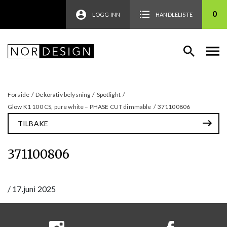
0
LOGG INN
HANDLELISTE
Forside
/
Dekorativ belysning
/
Spotlight
/
Glow K1 100 CS, pure white – PHASE CUT dimmable
/
371100806
TILBAKE
371100806
/
17.juni 2025