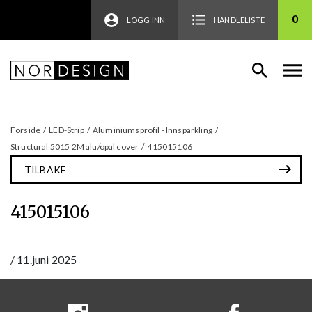
0
LOGG INN
HANDLELISTE
Forside
/
LED-Strip
/
Aluminiumsprofil - Innsparkling
/
Structural 5015 2M alu/opal cover
/
415015106
TILBAKE
415015106
/
11.juni 2025