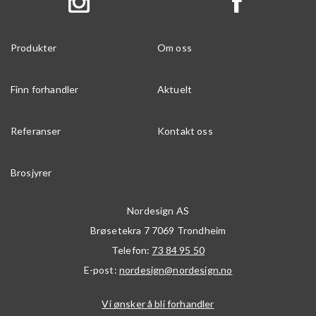
Produkter
Om oss
Finn forhandler
Aktuelt
Referanser
Kontakt oss
Brosjyrer
Nordesign AS
Brøsetekra 7
7069
Trondheim
Telefon:
73 84 95 50
E-post:
nordesign@nordesign.no
Vi ønsker å bli forhandler