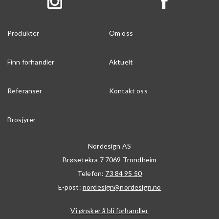
Produkter
Om oss
Finn forhandler
Aktuelt
Referanser
Kontakt oss
Brosjyrer
Nordesign AS
Brøsetekra 7
7069
Trondheim
Telefon:
73 84 95 50
E-post:
nordesign@nordesign.no
Vi ønsker å bli forhandler