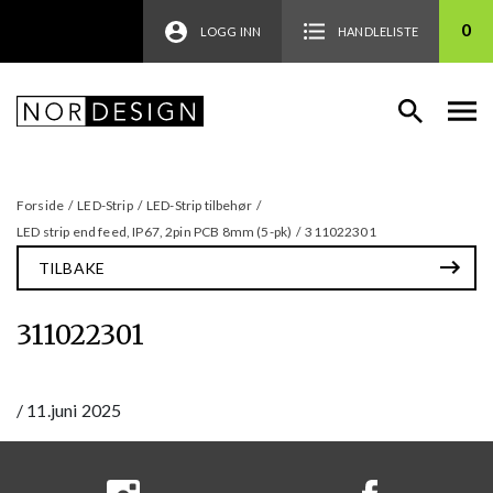
0
LOGG INN
HANDLELISTE
Forside
/
LED-Strip
/
LED-Strip tilbehør
/
LED strip end feed, IP67, 2pin PCB 8mm (5-pk)
/
311022301
TILBAKE
311022301
/
11.juni 2025