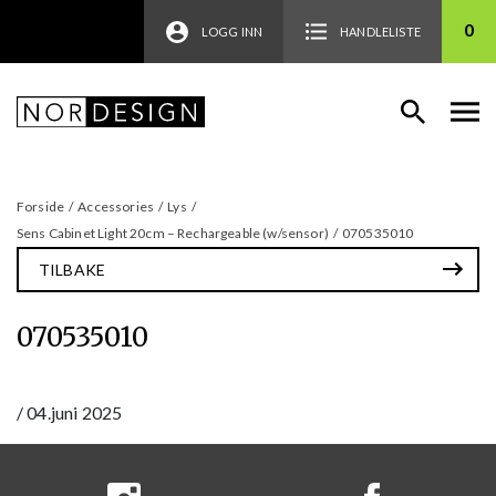
0
LOGG INN
HANDLELISTE
Forside
/
Accessories
/
Lys
/
Sens Cabinet Light 20cm – Rechargeable (w/sensor)
/
070535010
TILBAKE
070535010
/
04.juni 2025