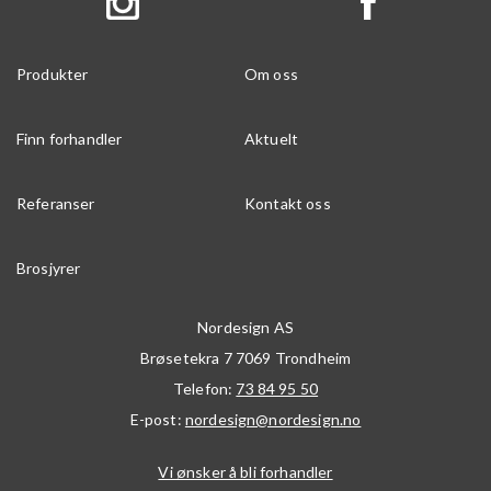
Produkter
Om oss
Finn forhandler
Aktuelt
Referanser
Kontakt oss
Brosjyrer
Nordesign AS
Brøsetekra 7
7069
Trondheim
Telefon:
73 84 95 50
E-post:
nordesign@nordesign.no
Vi ønsker å bli forhandler