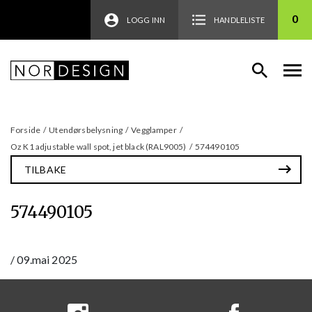
0
LOGG INN
HANDLELISTE
Forside
/
Utendørsbelysning
/
Vegglamper
/
Oz K1 adjustable wall spot, jet black (RAL9005)
/
574490105
TILBAKE
574490105
/
09.mai 2025