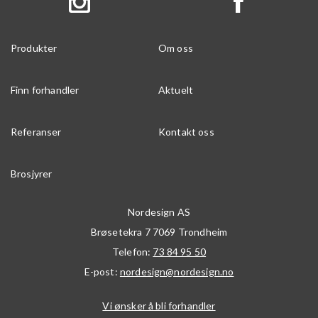
Produkter
Om oss
Finn forhandler
Aktuelt
Referanser
Kontakt oss
Brosjyrer
Nordesign AS
Brøsetekra 7
7069
Trondheim
Telefon:
73 84 95 50
E-post:
nordesign@nordesign.no
Vi ønsker å bli forhandler