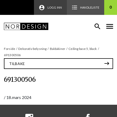
0
LOGG INN
HANDLELISTE
Forside
/
Dekorativ belysning
/
Baldakiner
/
Ceiling base 5, black
/
691300506
TILBAKE
691300506
/
18.mars 2024