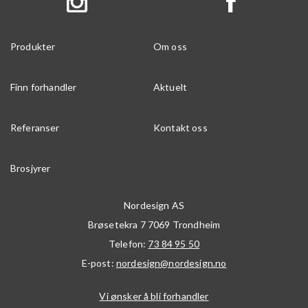
Produkter
Om oss
Finn forhandler
Aktuelt
Referanser
Kontakt oss
Brosjyrer
Nordesign AS
Brøsetekra 7
7069
Trondheim
Telefon:
73 84 95 50
E-post:
nordesign@nordesign.no
Vi ønsker å bli forhandler